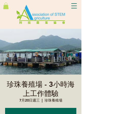
珍珠養殖場 - 3小時海
上工作體驗
7月20日週三
  |  
珍珠養殖場