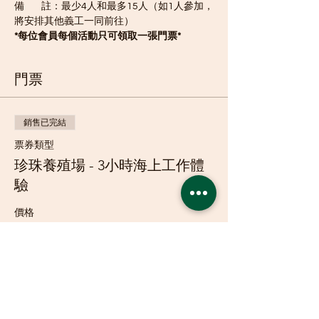
備        註：最少4人和最多15人（如1人參加，
將安排其他義工一同前往）
*每位會員每個活動只可領取一張門票*
門票
銷售已完結
票券類型
珍珠養殖場 - 3小時海上工作體
驗
價格
HK$0.00