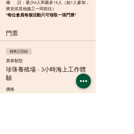
備        註：最少4人和最多15人（如1人參加，
將安排其他義工一同前往）
*每位會員每個活動只可領取一張門票*
門票
銷售已完結
票券類型
珍珠養殖場 - 3小時海上工作體
驗
價格
HK$0.00