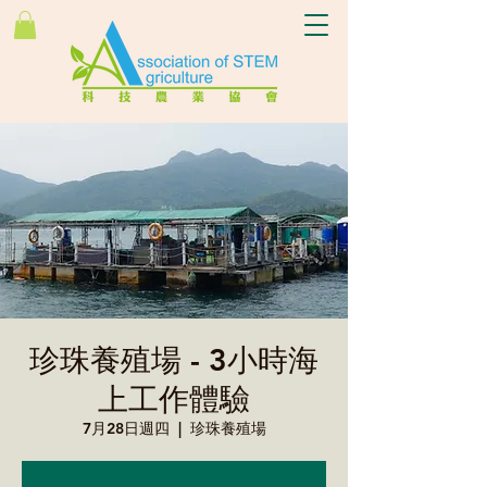
珍珠養殖場 - 3小時海
上工作體驗
7月28日週四
  |  
珍珠養殖場