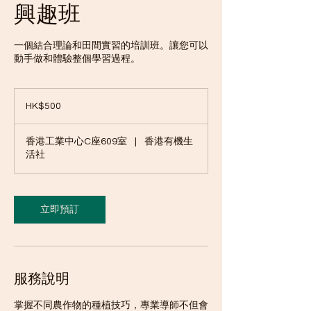
興趣班
一個結合理論和田間實習的培訓班。讓您可以
動手做和體驗整個學習過程。
500
港
HK$500
元
香港工業中心C座609室
|
香港有機生
活社
立即預訂
服務說明
掌握不同農作物的種植技巧，專業導師不但會