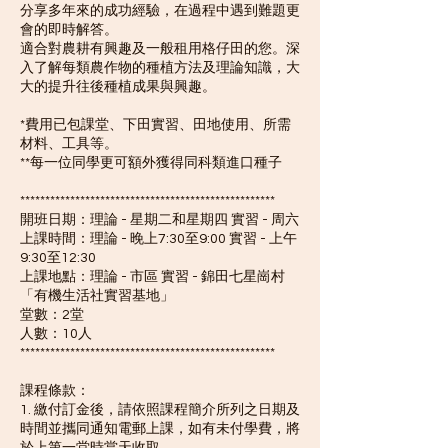
分享多年來的成功經驗，在過程中遇到難題更
會的即時解答。
適合對農耕有興趣及一般租用格仔田的您。深
入了解每類農作物的種植方法及理論知識，大
大的提升往後種植成果與興趣。
*費用已包課堂、下田實習、田地使用、所需
材料、工具等。
**每一位同學更可額外獲得同科類進口種子
***************************************************
開班日期：理論 - 星期二和星期四 實習 - 周六
上課時間：理論 - 晚上7:30至9:00 實習 - 上午
9:30至12:30
上課地點：理論 - 市區 實習 - 錦田七星崗村
「有機生活社實習基地」
堂數：2堂
人數：10人
***************************************************
課程條款：
1. 繳付訂金後，請依照課程簡介所列之日期及
時間並攜同通知電郵上課，如有未付學費，將