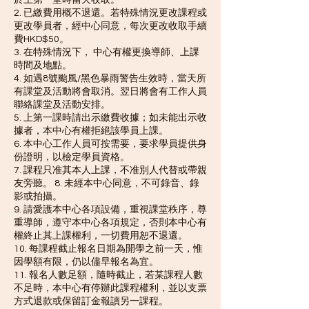
於上第一堂時當天收取。
2. 已繳費用概不退還。若特殊情況更改課程或
更改學員者，經中心同意，每次更改收取手續
費HKD$50。
3. 在特殊情況下， 中心有權更換導師、上課
時間及地點。
4. 如遇8號颱風/黑色暴雨警告生效時，當天所
有課堂及活動將會取消。翌日將會有工作人員
聯絡課堂及活動安排。
5. 上第一課時請出示繳費收據；如未能出示收
據者，本中心有權拒絕該學員上課。
6. 本中心工作人員可按需要，要求學員提供身
份證明，以檢定學員資格。
7. 課程只准其本人上課，不准別人代替或帶親
友旁聽。 8. 未經本中心同意，不可錄音、錄
影或拍攝。
9. 請愛護本中心各項設備，重視課堂秩序，尊
重導師，遵守本中心各項規定，否則本中心有
權終止其上課權利，一切費用恕不退還。
10. 每課程截止報名日期為開學之前一天，惟
因學額有限，仍以儘早報名為宜。
11. 報名人數足額，隨時截止，若某課程人數
不足時，本中心有停辦此課程權利，並以支票
方式退款或保留訂金報讀另一課程。